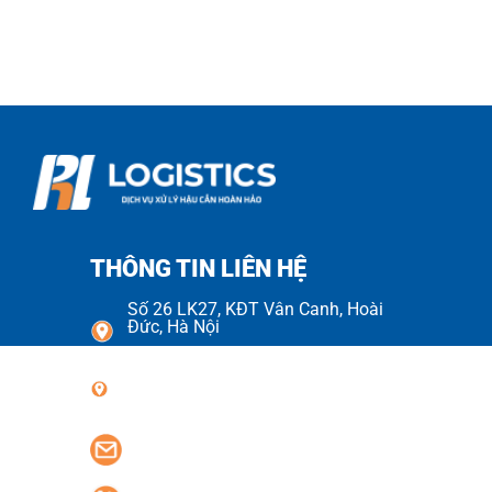
THÔNG TIN LIÊN HỆ
Số 26 LK27, KĐT Vân Canh, Hoài
Đức, Hà Nội
Số 70 Đường Số 08, KDC Cityland
Park Hills, Phường Gò Vấp
phlogistics.vn@gmail.com
0977.42.1688