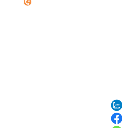
DỊCH VỤ
Vận chuyển đường biển
Vận chuyển đường bộ
Uỷ thác nhập khẩu
ĐỊA CHỈ KHO HÀNG
Kho Xuân Phương: Xuân Phương, Nam
Từ Liêm, Hà Nội