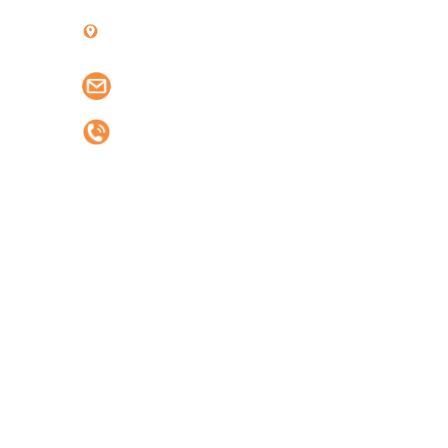
Số 70 Đường Số 08, KDC Cityland
Park Hills, Phường Gò Vấp
phlogistics.vn@gmail.com
0977.42.1688
DỊCH VỤ
Vận chuyển đường biển
Vận chuyển đường bộ