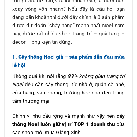
thứ gì vừa dễ bán, vừa lợi nhuận cao, lại đảm bảo
xoay vòng vốn nhanh?
Nếu đây là câu hỏi bạn
đang băn khoăn thì dưới đây chính là 3 sản phẩm
được dự đoán “cháy hàng” mạnh nhất Noel năm
nay, được rất nhiều shop trang trí – quà tặng –
decor – phụ kiện tin dùng.
1. Cây thông Noel giả – sản phẩm dẫn đầu mùa
lễ hội
Không quá khi nói rằng
99% không gian trang trí
Noel
đều cần cây thông: từ nhà ở, quán cà phê,
cửa hàng, văn phòng, trường học cho đến trung
tâm thương mại.
Chính vì nhu cầu rộng và mạnh như vậy nên
cây
thông Noel luôn giữ vị trí TOP 1 doanh thu
của
các shop mỗi mùa Giáng Sinh.