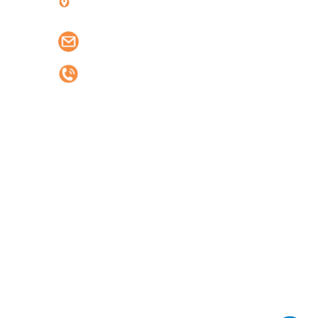
phlogistics.vn@gmail.com
0977.42.1688
DỊCH VỤ
Vận chuyển đường biển
Vận chuyển đường bộ
Uỷ thác nhập khẩu