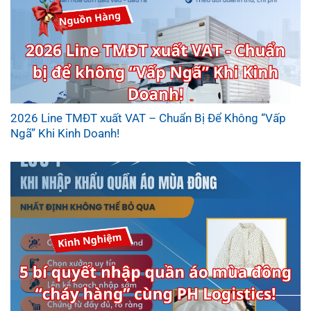
2026 Line TMĐT xuất VAT – Chuẩn Bị Để Không “Vấp
Ngã” Khi Kinh Doanh!