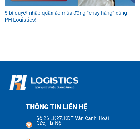
5 bí quyết nhập quần áo mùa đông “cháy hàng” cùng
PH Logistics!
THÔNG TIN LIÊN HỆ
Số 26 LK27, KĐT Vân Canh, Hoài
Đức, Hà Nội
Số 70 Đường Số 08, KDC Cityland
Park Hills, Phường Gò Vấp