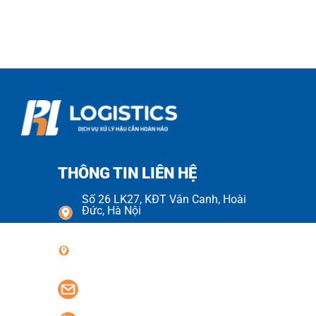
THÔNG TIN LIÊN HỆ
Số 26 LK27, KĐT Vân Canh, Hoài
Đức, Hà Nội
Số 70 Đường Số 08, KDC Cityland
Park Hills, Phường Gò Vấp
phlogistics.vn@gmail.com
0977.42.1688