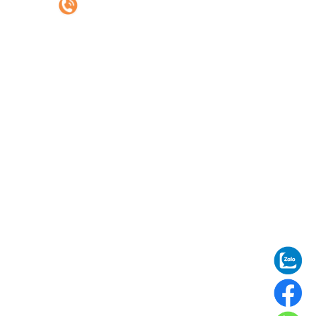
DỊCH VỤ
Vận chuyển đường biển
Vận chuyển đường bộ
Uỷ thác nhập khẩu
ĐỊA CHỈ KHO HÀNG
Kho Xuân Phương: Xuân Phương, Nam
Từ Liêm, Hà Nội