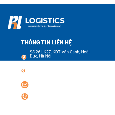
THÔNG TIN LIÊN HỆ
Số 26 LK27, KĐT Vân Canh, Hoài
Đức, Hà Nội
Số 70 Đường Số 08, KDC Cityland
Park Hills, Phường Gò Vấp
phlogistics.vn@gmail.com
0977.42.1688