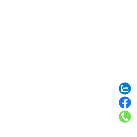
DỊCH VỤ
Vận chuyển đường biển
Vận chuyển đường bộ
Uỷ thác nhập khẩu
ĐỊA CHỈ KHO HÀNG
Kho Xuân Phương: Xuân Phương, Nam
Từ Liêm, Hà Nội
Kho Hà Đông: Phường Vạn Phúc, Quận
Hà đông, Hà Nội