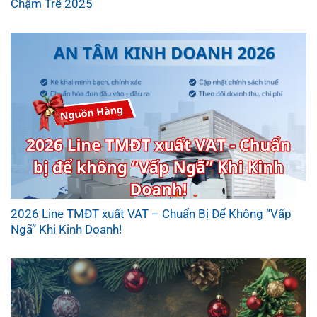
Chậm Trễ 2025
2026 Line TMĐT xuất VAT – Chuẩn Bị Để Không “Vấp
Ngã” Khi Kinh Doanh!