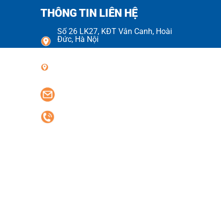
THÔNG TIN LIÊN HỆ
Số 26 LK27, KĐT Vân Canh, Hoài
Đức, Hà Nội
Số 70 Đường Số 08, KDC Cityland
Park Hills, Phường Gò Vấp
phlogistics.vn@gmail.com
0977.42.1688