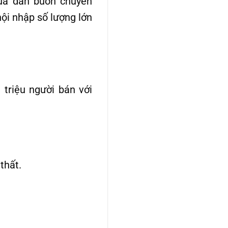
của dân buôn chuyên
ội nhập số lượng lớn
triệu người bán với
thất.