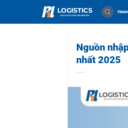
Chuyển
TRAN
đến
nội
dung
Nguồn nhập 
nhất 2025