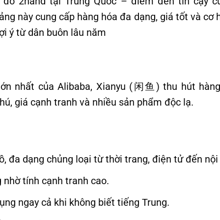
 đồ 2hand tại Trung Quốc – điểm đến tin cậy 
ảng này cung cấp hàng hóa đa dạng, giá tốt và cơ h
 gợi ý từ dân buôn lâu năm
lớn nhất của Alibaba, Xianyu (闲鱼) thu hút hàng 
ú, giá cạnh tranh và nhiều sản phẩm độc lạ.
, đa dạng chủng loại từ thời trang, điện tử đến nội 
 nhờ tính cạnh tranh cao.
ụng ngay cả khi không biết tiếng Trung.