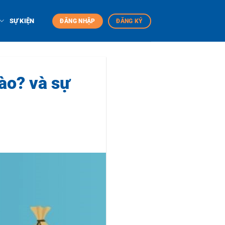
SỰ KIỆN
ĐĂNG NHẬP
ĐĂNG KÝ
ào? và sự