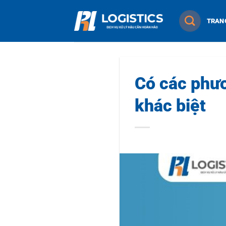
Chuyển
TRAN
đến
nội
dung
Có các phươ
khác biệt