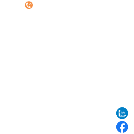
0977.42.1688
DỊCH VỤ
Vận chuyển đường biển
Vận chuyển đường bộ
Uỷ thác nhập khẩu
ĐỊA CHỈ KHO HÀNG
Kho Xuân Phương: Xuân Phương, Nam