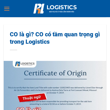
Chuyển
đến
nội
dung
CO là gì? CO có tầm quan trọng gì
trong Logistics