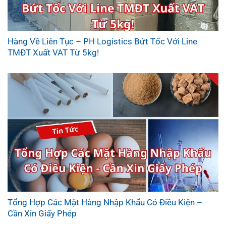
Hàng Về Liên Tục – PH Logistics Bứt Tốc Với Line
TMĐT Xuất VAT Từ 5kg!
Tổng Hợp Các Mặt Hàng Nhập Khẩu Có Điều Kiện –
Cần Xin Giấy Phép