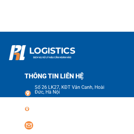
THÔNG TIN LIÊN HỆ
Số 26 LK27, KĐT Vân Canh, Hoài
Đức, Hà Nội
Số 70 Đường Số 08, KDC Cityland
Park Hills, Phường Gò Vấp
phlogistics.vn@gmail.com